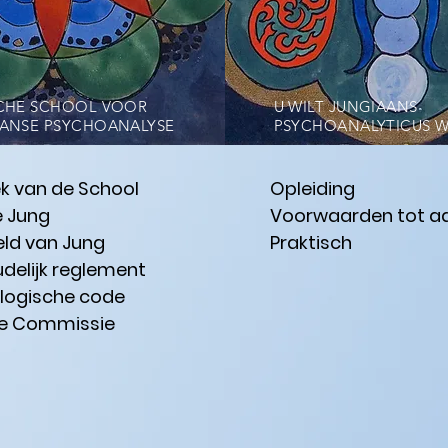
CHE SCHOOL VOOR
U WILT JUNGIAANS
ANSE PSYCHOANALYSE
PSYCHOANALYTICUS 
ek van de School
Opleiding
e Jung
Voorwaarden tot a
ld van Jung
Praktisch
delijk reglement
logische code
he Commissie