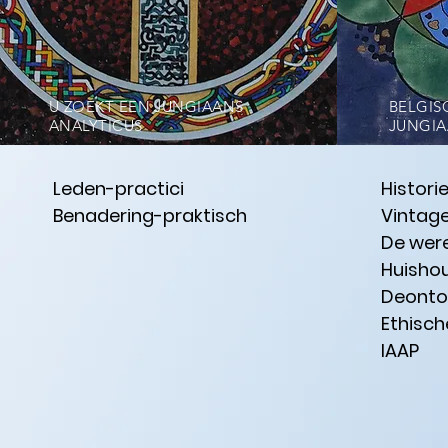
U ZOEKT EEN JUNGIAANS
BELGIS
ANALYTICUS
JUNGIA
Leden-practici
Histori
Benadering-praktisch
Vintag
De were
Huishou
Deonto
Ethisc
IAAP