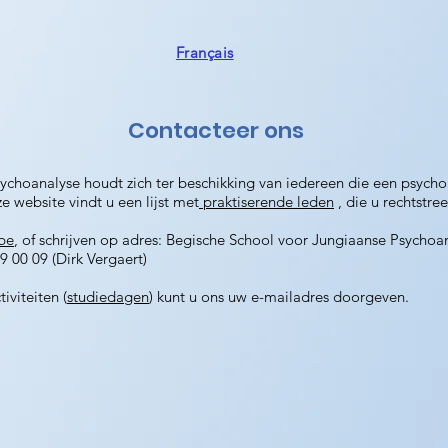
Français
Contacteer ons
choanalyse houdt zich ter beschikking van iedereen die een psycho
 website vindt u een lijst met
praktiserende leden
, die u rechtstre
be
, of schrijven op adres: Begische School voor Jungiaanse Psycho
9 00 09 (Dirk Vergaert)
iviteiten (
studiedagen
) kunt u ons uw e-mailadres doorgeven.