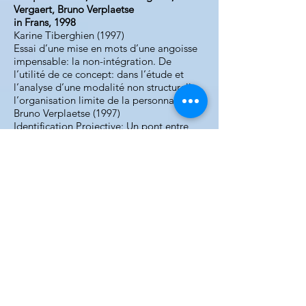
Vergaert, Bruno Verplaetse
in Frans, 1998
Karine Tiberghien (1997)
Essai d’une mise en mots d’une angoisse
impensable: la non-intégration. De
l’utilité de ce concept: dans l’étude et
l’analyse d’une modalité non structurelle:
l’organisation limite de la personnalité.
Bruno Verplaetse (1997)
Identification Projective: Un pont entre
fantasme et réalité. Quelques
considérations théoriques.
Nicole Gillet-Dieudonné (1997)
Identification(s) projective(s).
Jacques Masure (1997)
La spiritualité selon C.G. Jung.
Michel Graulus (1997)
Quelques réflexions concernant la
psychanalyse.
Dirk Vergaert (1997)
Analyse jungienne: spécifique ou illusoire?
Nummer 13