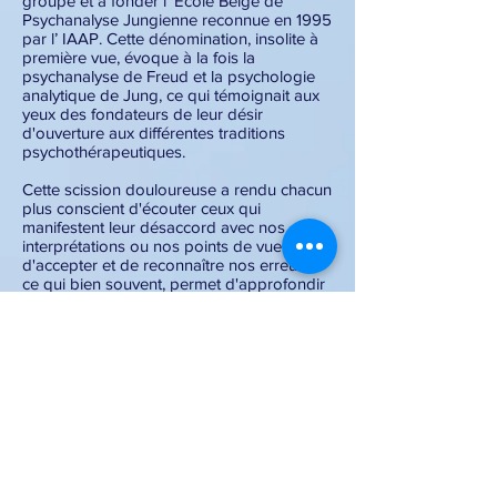
groupe et à fonder l’ École Belge de
Psychanalyse Jungienne reconnue en 1995
par l’ IAAP. Cette dénomination, insolite à
première vue, évoque à la fois la
psychanalyse de Freud et la psychologie
analytique de Jung, ce qui témoignait aux
yeux des fondateurs de leur désir
d'ouverture aux différentes traditions
psychothérapeutiques.
Cette scission douloureuse a rendu chacun
plus conscient d'écouter ceux qui
manifestent leur désaccord avec nos
interprétations ou nos points de vue,
d'accepter et de reconnaître nos erreurs,
ce qui bien souvent, permet d'approfondir
la relation et d'apporter à chacun plus de
lumière sur leur mode de fonctionnement
défensif et inhibiteur.
Je concluerai en disant que l'aspect vivant
de la formation des psychothérapeutes,
par des discussions confiantes et dans le
respect mutuel, nous a toujours paru
essentiel dans l'aventure humaine que
nous avons vécue. Cette formation pénible
de remise en question continue des égos
enrichit la valeur humaine de ceux et de