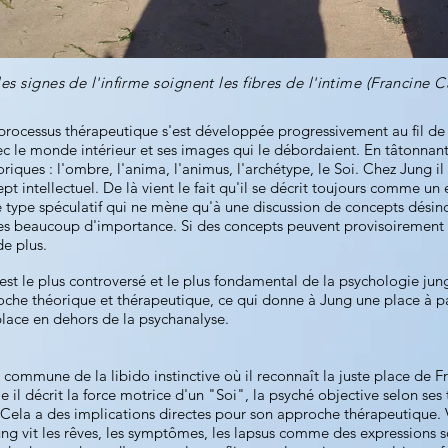
les signes de l'infirme soignent les fibres de l'intime (Francine Ca
e processus thérapeutique s'est développée progressivement au fil de
c le monde intérieur et ses images qui le débordaient. En tâtonnant 
ues : l'ombre, l'anima, l'animus, l'archétype, le Soi. Chez Jung il s
t intellectuel. De là vient le fait qu'il se décrit toujours comme un 
type spéculatif qui ne mène qu'à une discussion de concepts désin
ives beaucoup d'importance. Si des concepts peuvent provisoirement 
de plus.
est le plus controversé et le plus fondamental de la psychologie jun
proche théorique et thérapeutique, ce qui donne à Jung une place à 
 place en dehors de la psychanalyse.
ommune de la libido instinctive où il reconnaît la juste place de Fre
e il décrit la force motrice d'un "Soi", la psyché objective selon ses 
ela a des implications directes pour son approche thérapeutique. V
ung vit les rêves, les symptômes, les lapsus comme des expressions 