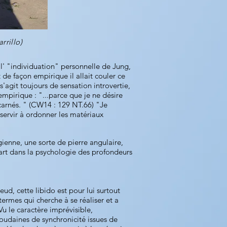
rrillo)
 l' "individuation" personnelle de Jung,
de façon empirique il allait couler ce
'agit toujours de sensation introvertie,
empirique : "...parce que je ne désire
carnés. " (CW14 : 129 NT.66) "Je
servir à ordonner les matériaux
gienne, une sorte de pierre angulaire,
part dans la psychologie des profondeurs
ud, cette libido est pour lui surtout
termes qui cherche à se réaliser et a
u le caractère imprévisible,
soudaines de synchronicité issues de