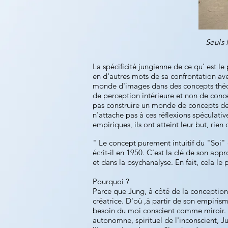
Seuls 
La spécificité jungienne de ce qu' est l
en d'autres mots de sa confrontation ave
monde d'images dans des concepts théoriq
de perception intérieure et non de concep
pas construire un monde de concepts de 
n'attache pas à ces réflexions spéculat
empiriques, ils ont atteint leur but, rien 
" Le concept purement intuitif du "Soi" 
écrit-il en 1950. C'est la clé de son ap
et dans la psychanalyse. En fait, cela le
Pourquoi ?
Parce que Jung, à côté de la conception c
créatrice. D'où ,à partir de son empirism
besoin du moi conscient comme miroir. C
autonomne, spirituel de l'inconscient, J